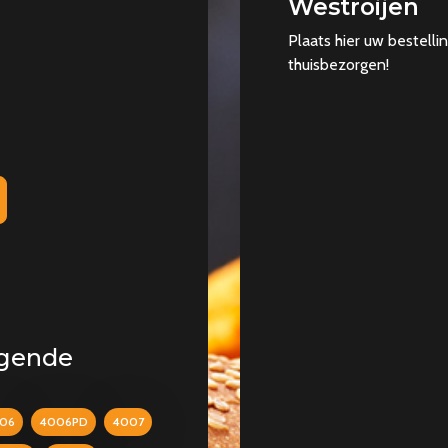
Westroijen
Plaats hier uw bestelli
thuisbezorgen!
lgende
06
4006PD
4007