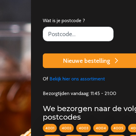
Wat is je postcode ?
Nieuwe bestelling
Of
Bekijk hier ons assortiment
Bezorgtijden vandaag: 11:45 - 21:00
We bezorgen naar de vo
postcodes
4001
4002
4003
4004
4005
40