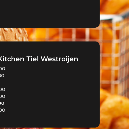
Kitchen Tiel Westroijen
:00
:00
:00
:00
:00
:00